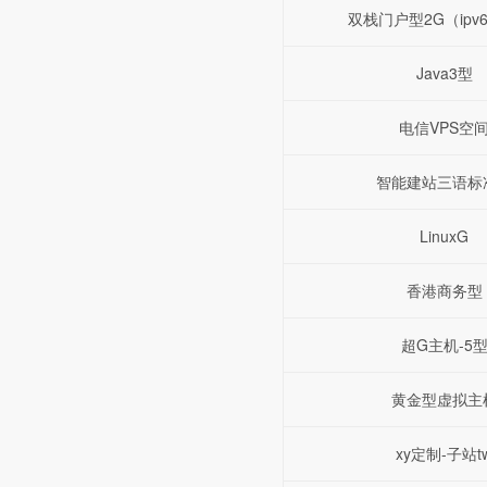
双栈门户型2G（ipv6+
Java3型
电信VPS空
智能建站三语标
LinuxG
香港商务型
超G主机-5
黄金型虚拟主
xy定制-子站t