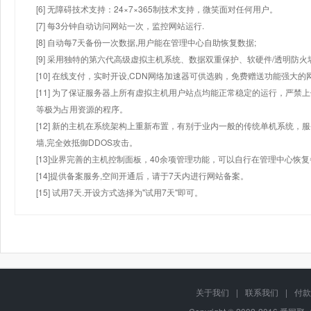
[6] 无障碍技术支持：24×7×365制技术支持，微笑面对任何用户。
[7] 每3分钟自动访问网站一次，监控网站运行.
[8] 自动每7天备份一次数据,用户能在管理中心自助恢复数据;
[9] 采用独特的第六代高级虚拟主机系统、数据双重保护、软硬件/透明防火
[10] 在线支付，实时开设,CDN网络加速器可供选购，免费赠送功能强大
[11] 为了保证服务器上所有虚拟主机用户站点均能正常稳定的运行，严禁上
等极为占用资源的程序。
[12] 新的主机在系统架构上重新布置，有别于业内一般的传统单机系统，
墙,完全效抵御DDOS攻击。
[13]业界完善的主机控制面板，40余项管理功能，可以自行在管理中心恢
[14]提供备案服务,空间开通后，请于7天内进行网站备案。
[15] 试用7天.开设方式选择为"试用7天"即可。
关于我们
|
联系我们
|
付款