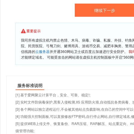
重要提示
我司所有虚拟主机均禁止色情、木马、病毒、诈骗、私服、外挂、钓鱼
院、民营医院、弓驽刀剑、赌博用具、游戏币交易、减肥丰胸类、警用
信线路的
云服务器
并开通360网站卫士或百度云加速进行安全防护。
我
才能绑定域名。 可能受攻击的网站请在虚拟主机控制面板中开启“360网
服务标准说明
[1] 基于爱网聚云计算平台，安全、可靠、稳定!;
[2] 实时文件防病毒保护,黑客入侵检测,IIS 应用防火墙,自动抵抗各类病毒、
[3] 各个网站以独立进程运行,不会被其他站点负载影响,在自己的空间中可以使用
[4] 功能强大控制面板,可以直接修改FTP密码,自行停止网站,自行绑定域名,
[5] 提供WEB上传文件、恢复备份、RAR压缩、RAR解压、站点重定向
级管理功能;