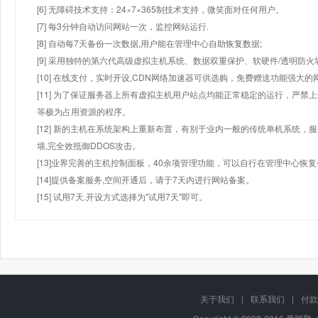
[6] 无障碍技术支持：24×7×365制技术支持，微笑面对任何用户。
[7] 每3分钟自动访问网站一次，监控网站运行.
[8] 自动每7天备份一次数据,用户能在管理中心自助恢复数据;
[9] 采用独特的第六代高级虚拟主机系统、数据双重保护、软硬件/透明防火
[10] 在线支付，实时开设,CDN网络加速器可供选购，免费赠送功能强大
[11] 为了保证服务器上所有虚拟主机用户站点均能正常稳定的运行，严禁上
等极为占用资源的程序。
[12] 新的主机在系统架构上重新布置，有别于业内一般的传统单机系统，
墙,完全效抵御DDOS攻击。
[13]业界完善的主机控制面板，40余项管理功能，可以自行在管理中心恢
[14]提供备案服务,空间开通后，请于7天内进行网站备案。
[15] 试用7天.开设方式选择为"试用7天"即可。
关于我们
|
联系我们
|
付款