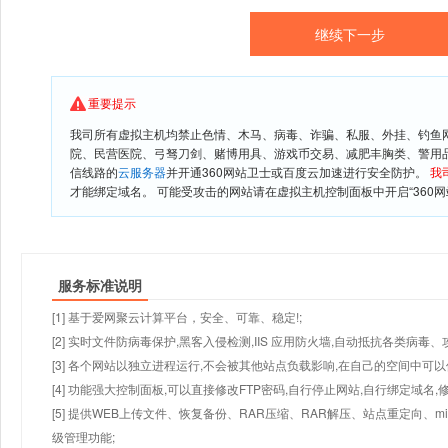
重要提示
我司所有虚拟主机均禁止色情、木马、病毒、诈骗、私服、外挂、钓鱼
院、民营医院、弓驽刀剑、赌博用具、游戏币交易、减肥丰胸类、警用
信线路的
云服务器
并开通360网站卫士或百度云加速进行安全防护。
我
才能绑定域名。 可能受攻击的网站请在虚拟主机控制面板中开启“360网
服务标准说明
[1] 基于爱网聚云计算平台，安全、可靠、稳定!;
[2] 实时文件防病毒保护,黑客入侵检测,IIS 应用防火墙,自动抵抗各类病毒、
[3] 各个网站以独立进程运行,不会被其他站点负载影响,在自己的空间中可以使用
[4] 功能强大控制面板,可以直接修改FTP密码,自行停止网站,自行绑定域名,
[5] 提供WEB上传文件、恢复备份、RAR压缩、RAR解压、站点重定向
级管理功能;