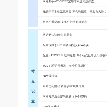
网站助手/WDCP/BT宝塔非系统问题排查
托管租用主机系统重装(不含数据库，重装有风险，
网络不通/远程连接不上/丢包延时高
网站无法访问/打开异常
配置伪静态/301跳转/自定义404错误
配置HTTPS/SSL证书服务(单个站点且环境为模板
web扩展/组件安装（单个扩展/组件）
站
ftp故障排查
点
网站访问慢/占资源/异常现象排查
设
网站程序后台密码破解（单个程序）
置
php版本升级