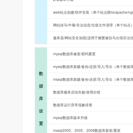
web站点创建/软件安装（单个站点限iis/apache/ng
网站挂马/中毒/非法信息/垃圾文件清理（单个站点
服务器/网站安全加固(适用于频繁被挂马出现非法信
mysql数据库修复/密码重置
mysql数据库新建/备份/还原/导入/导出（单个数据
数
mssql数据库新建/备份/还原/导入/导出（单个数据
据
数据库服务启动失败/使用出错
库
数据库运行异常现象排查
设
mysql数据库版本升级
置
mssql2000、2005、2008数据库新装/重装