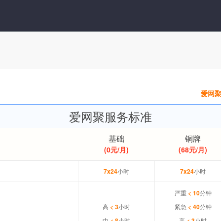
爱网
爱网聚服务标准
基础
铜牌
(0元/月)
(68元/月)
7x24
小时
7x24
小时
严重
< 10
分钟
高
< 3
小时
紧急
< 40
分钟
中
< 8
小时
高
< 3
小时