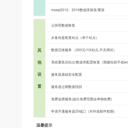
mssql2012、2016数据库新装/重装
云快照数据恢复
从备份盘恢复站点（单个站点）
其
数据迁移服务 （200元/1G/站点,不含调试）
他
系统重装后站点/数据库配置恢复（限建站助手或wd
设
服务器基础安全配置
置
服务器过期数据找回
免费金牌服务(超出免费范围会单独收费)
申请开通服务器25端口（对外发邮件权限)
温馨提示