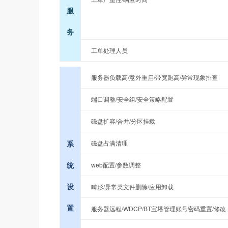
服
务
工单处理人员
服务器负载高/意外重启/带宽跑高/异常现象排查
端口调整/安全组/安全策略配置
磁盘扩容/合并/分区挂载
系
磁盘占满清理
统
web配置/参数调整
设
畸形/异常类文件删除/应用卸载
置
服务器远程/WDCP/BT宝塔管理账号密码重置/修改