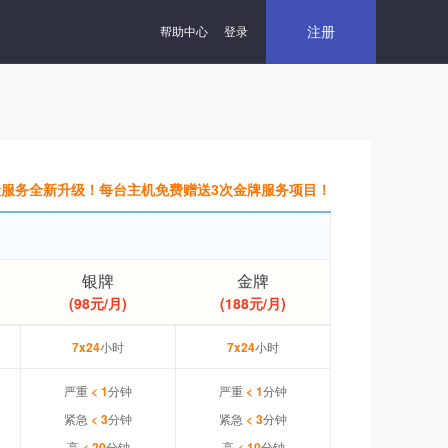
注册
帮助中心
登录
聚服务全新升级！每台主机免费赠送3次金牌服务项目！
银牌
金牌
(98元/月)
(188元/月)
7x24
小时
7x24
小时
严重
< 1
分钟
严重
< 1
分钟
紧急
< 3
分钟
紧急
< 3
分钟
高
< 20
分钟
高
< 10
分钟